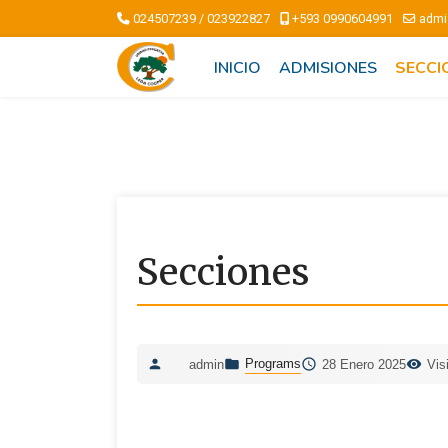
024507239 / 023922827
+593 0990604991
admi
INICIO
ADMISIONES
SECCI
Secciones
Programs
admin
28 Enero 2025
Vis