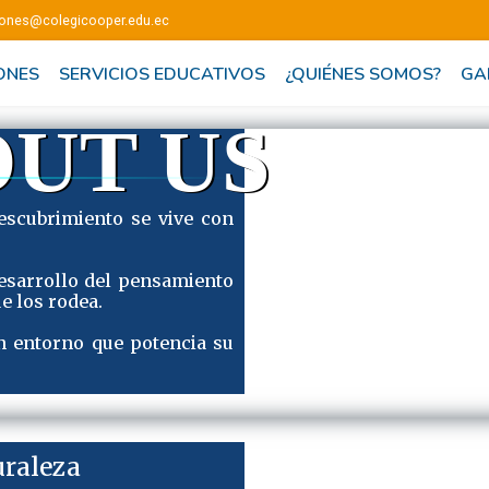
ones@colegicooper.edu.ec
ONES
SERVICIOS EDUCATIVOS
¿QUIÉNES SOMOS?
GA
UT US
escubrimiento se vive con
desarrollo del pensamiento
e los rodea.
n entorno que potencia su
uraleza