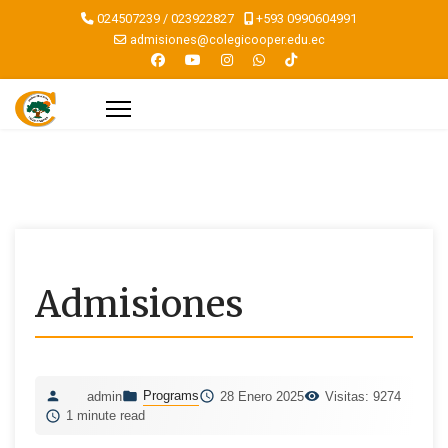
024507239 / 023922827
+593 0990604991
admisiones@colegicooper.edu.ec
Admisiones
Programs
admin
28 Enero 2025
Visitas: 9274
1 minute read